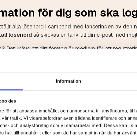
mation för dig som ska lo
lställt alla lösenord i samband med lanseringen av den n
täll lösenord
så skickas en länk till din e-post med möjl
? Det krävs att ditt företag är medlem för att registr
Skapa nytt konto
Information
cookies
e för att anpassa innehållet och annonserna till användarna, tillh
vår trafik. Vi vidarebefordrar även sådana identifierare och anna
nnons- och analysföretag som vi samarbetar med. Dessa kan i sin
har tillhandahållit eller som de har samlat in när du har använt 