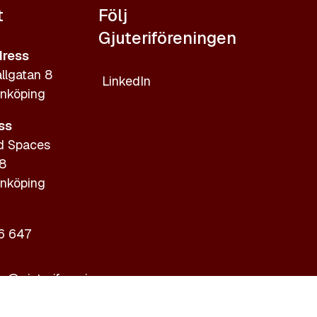
t
Följ
Gjuteriföreningen
ress
llgatan 8
LinkedIn
nköping
ss
d Spaces
 8
nköping
6 647
ic@gjuteriforeningen.se
giftspolicy