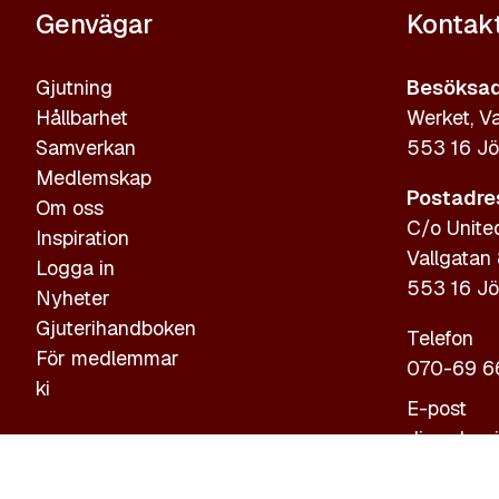
Genvägar
Kontak
Gjutning
Besöksad
Hållbarhet
Werket, Va
Samverkan
553 16 Jö
Medlemskap
Postadre
Om oss
C/o Unite
Inspiration
Vallgatan
Logga in
553 16 Jö
Nyheter
Gjuterihandboken
Telefon
För medlemmar
070-69 6
ki
E-post
diana.bog
Personupp