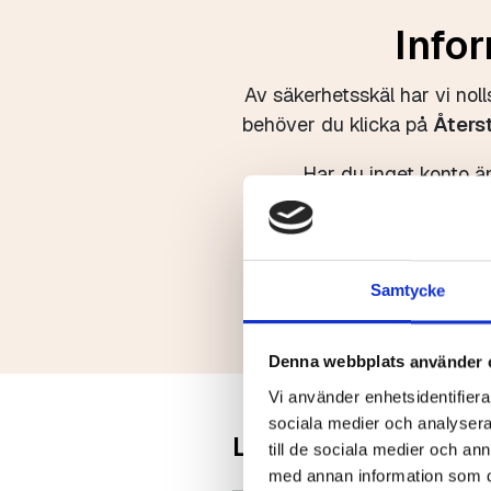
Infor
Av säkerhetsskäl har vi nol
behöver du klicka på
Åters
Har du inget konto än
Samtycke
Denna webbplats använder 
Vi använder enhetsidentifierar
sociala medier och analysera 
Logga in
till de sociala medier och a
med annan information som du 