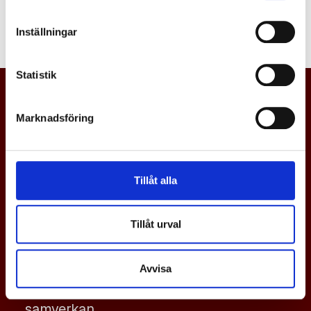
Logga in
Inställningar
Statistik
Marknadsföring
Tillåt alla
Tillåt urval
En svensk gjuteriindustri i världsklass,
Avvisa
med tillväxt och konkurrenskraft via
samverkan.