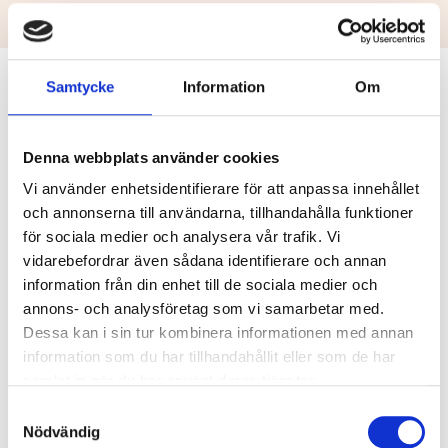
Samtycke
Information
Om
Logga in
Denna webbplats använder cookies
E-post
Vi använder enhetsidentifierare för att anpassa innehållet
och annonserna till användarna, tillhandahålla funktioner
för sociala medier och analysera vår trafik. Vi
vidarebefordrar även sådana identifierare och annan
Lösenord
information från din enhet till de sociala medier och
annons- och analysföretag som vi samarbetar med.
Dessa kan i sin tur kombinera informationen med annan
information som du har tillhandahållit eller som de har
Kom ihåg
Återställ
samlat in när du har använt deras tjänster.
mig
lösenord
Samtyckesval
Nödvändig