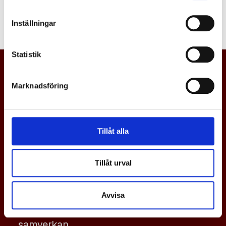
Logga in
Inställningar
Statistik
Marknadsföring
Tillåt alla
Tillåt urval
En svensk gjuteriindustri i världsklass,
Avvisa
med tillväxt och konkurrenskraft via
samverkan.