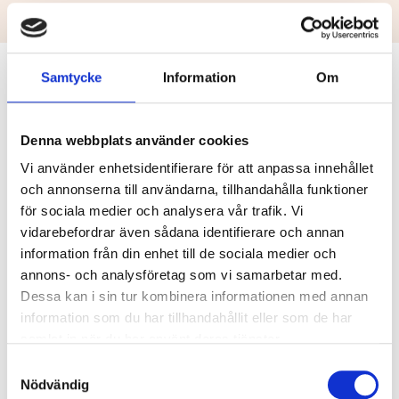
Samtycke
Information
Om
Logga in
Denna webbplats använder cookies
E-post
Vi använder enhetsidentifierare för att anpassa innehållet
och annonserna till användarna, tillhandahålla funktioner
för sociala medier och analysera vår trafik. Vi
vidarebefordrar även sådana identifierare och annan
Lösenord
information från din enhet till de sociala medier och
annons- och analysföretag som vi samarbetar med.
Dessa kan i sin tur kombinera informationen med annan
information som du har tillhandahållit eller som de har
Kom ihåg
Återställ
samlat in när du har använt deras tjänster.
mig
lösenord
Samtyckesval
Nödvändig