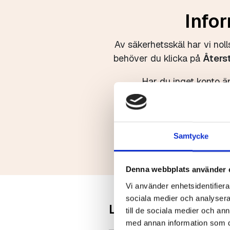
Infor
Av säkerhetsskäl har vi nol
behöver du klicka på
Åters
Har du inget konto än
Samtycke
Denna webbplats använder 
Vi använder enhetsidentifierar
sociala medier och analysera 
Logga in
till de sociala medier och a
med annan information som du 