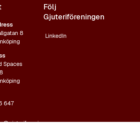
t
Följ
Gjuteriföreningen
ress
llgatan 8
LinkedIn
nköping
ss
d Spaces
 8
nköping
6 647
ic@gjuteriforeningen.se
giftspolicy