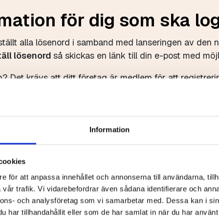
mation för dig som ska lo
lställt alla lösenord i samband med lanseringen av den n
täll lösenord
så skickas en länk till din e-post med möjl
? Det krävs att ditt företag är medlem för att registr
Skapa nytt konto
Information
cookies
e för att anpassa innehållet och annonserna till användarna, tillh
vår trafik. Vi vidarebefordrar även sådana identifierare och anna
nnons- och analysföretag som vi samarbetar med. Dessa kan i sin
har tillhandahållit eller som de har samlat in när du har använt 