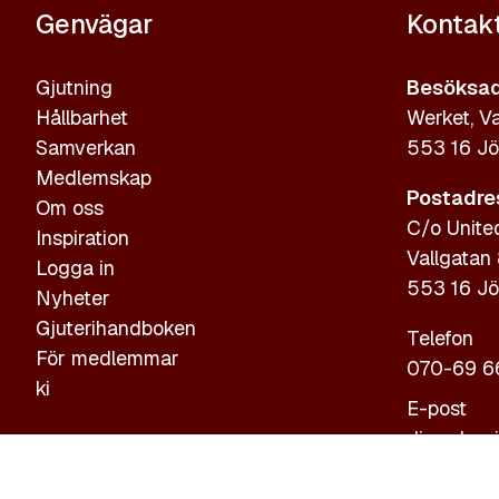
Genvägar
Kontak
Gjutning
Besöksad
Hållbarhet
Werket, Va
Samverkan
553 16 Jö
Medlemskap
Postadre
Om oss
C/o Unite
Inspiration
Vallgatan
Logga in
553 16 Jö
Nyheter
Gjuterihandboken
Telefon
För medlemmar
070-69 6
ki
E-post
diana.bog
Personupp