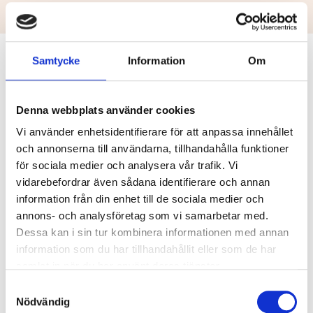
Samtycke
Information
Om
Logga in
Denna webbplats använder cookies
E-post
Vi använder enhetsidentifierare för att anpassa innehållet
och annonserna till användarna, tillhandahålla funktioner
för sociala medier och analysera vår trafik. Vi
vidarebefordrar även sådana identifierare och annan
Lösenord
information från din enhet till de sociala medier och
annons- och analysföretag som vi samarbetar med.
Dessa kan i sin tur kombinera informationen med annan
information som du har tillhandahållit eller som de har
Kom ihåg
Återställ
samlat in när du har använt deras tjänster.
mig
lösenord
Samtyckesval
Nödvändig