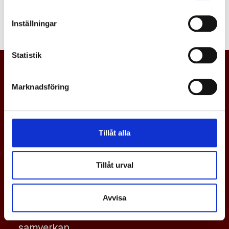
Logga in
Inställningar
Statistik
Marknadsföring
Tillåt alla
Tillåt urval
En svensk gjuteriindustri i världsklass,
Avvisa
med tillväxt och konkurrenskraft via
samverkan.