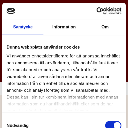
63
17
56
Samtycke
Information
Om
Gjuterier
Köpare av
Leverantörer
gjutna
Denna webbplats använder cookies
komponenter
Vi använder enhetsidentifierare för att anpassa innehållet
och annonserna till användarna, tillhandahålla funktioner
för sociala medier och analysera vår trafik. Vi
vidarebefordrar även sådana identifierare och annan
information från din enhet till de sociala medier och
annons- och analysföretag som vi samarbetar med.
Dessa kan i sin tur kombinera informationen med annan
information som du har tillhandahållit eller som de har
samlat in när du har använt deras tjänster.
Samtyckesval
Nödvändig