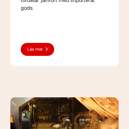
fördelar jämfört med importerat
gods.
Läs mer