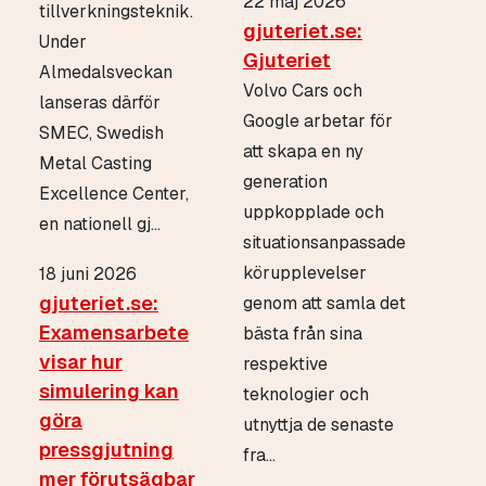
22 maj 2026
tillverkningsteknik.
gjuteriet.se:
Under
Gjuteriet
Almedalsveckan
Volvo Cars och
lanseras därför
Google arbetar för
SMEC, Swedish
att skapa en ny
Metal Casting
generation
Excellence Center,
uppkopplade och
en nationell gj...
situationsanpassade
körupplevelser
18 juni 2026
gjuteriet.se:
genom att samla det
Examensarbete
bästa från sina
visar hur
respektive
simulering kan
teknologier och
göra
utnyttja de senaste
pressgjutning
fra...
mer förutsägbar