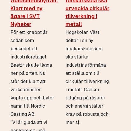
Guldsmedshyttan:
forskarskola ska
Klart med ny
utveckla cirkulär
ägare | SVT
tillverkning i
Nyheter
metall
För ett knappt år
Högskolan Väst
sedan kom
deltar i en ny
beskedet att
forskarskola som
industriföretaget
ska stärka
Baettr skulle lägga
industrins förmåga
ner på orten. Nu
att ställa om till
står det klart att
cirkulär tillverkning
verksamheten
i metall. Osäker
köpts upp och byter
tillgång på råvaror
namn till Nordic
och energi ställer
Casting AB.
krav på robusta och
”Vi är glada att vi
mer sj...
har kommit i mål