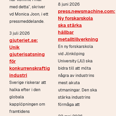
8 juni 2026
med detta”, skriver
press.newsmachine.com:
vd Monica Joon, i ett
Ny forskarskola
pressmeddelande.
ska stärka
hållbar
3 juli 2026
metalltillverkning
gjuteriet.se:
En ny forskarskola
Unik
vid Jönköping
gjuterisatsning
för
University (JU) ska
konkurrenskraftig
bidra till att möta
industri
några av industrins
Sverige riskerar att
mest akuta
halka efter i den
utmaningar. Den ska
globala
stärka industrins
kapplöpningen om
förmåga att
framtidens