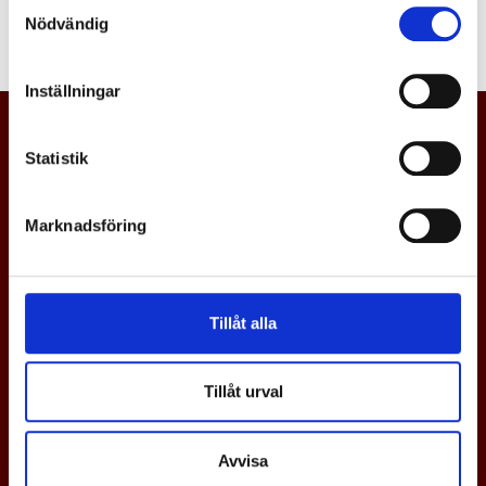
Samtyckesval
av innehållet när det passar dig.
Nödvändig
Inställningar
Statistik
Marknadsföring
Tillåt alla
Tillåt urval
En svensk gjuteriindustri i världsklass,
med tillväxt och konkurrenskraft via
Avvisa
samverkan.