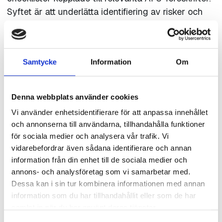
Syftet är att underlätta identifiering av risker och
tillbud, skapa enhetlighet i arbetsmiljöarbetet samt
ge ett bättre beslutsunderlag för åtgärder och
uppföljning.
Samtycke
Information
Om
IA-systemet är en av flera verksamheter som ingår
i Afa Försäkrings långsiktigt förebyggande arbete
Denna webbplats använder cookies
för ett friskt och tryggt arbetsliv. IA kan användas
Vi använder enhetsidentifierare för att anpassa innehållet
kostnadsfritt av alla företag och organisationer som
och annonserna till användarna, tillhandahålla funktioner
har någon av AFAs arbetsskadeförsäkringar som
för sociala medier och analysera vår trafik. Vi
följer med kollektivavtalet.
vidarebefordrar även sådana identifierare och annan
information från din enhet till de sociala medier och
För mer instruktioner mm klicka
här
.
annons- och analysföretag som vi samarbetar med.
Dessa kan i sin tur kombinera informationen med annan
Webbinariet spelas in och kommer att finnas
information som du har tillhandahållit eller som de har
tillgängligt i efterhand på Svenska
samlat in när du har använt deras tjänster.
Gjuteriföreningens webbplats. Du kan alltså ta del