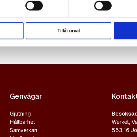
Tillåt urval
Genvägar
Kontak
Gjutning
Besöksad
Hållbarhet
Werket, Va
Samverkan
553 16 Jö