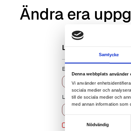
Ändra era uppg
Logga in
Samtycke
E-post
Denna webbplats använder 
Vi använder enhetsidentifierar
sociala medier och analysera 
Lösenord
till de sociala medier och a
med annan information som du 
Samtyckesval
Kom ihåg mig
Nödvändig