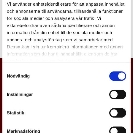
Vi använder enhetsidentifierare för att anpassa innehållet
Logga in
och annonserna till användarna, tillhandahålla funktioner
för sociala medier och analysera vår trafik. Vi
vidarebefordrar även sådana identifierare och annan
information från din enhet till de sociala medier och
annons- och analysföretag som vi samarbetar med.
Dessa kan i sin tur kombinera informationen med annan
information som du har tillhandahållit eller som de har
samlat in när du har använt deras tjänster.
Samtyckesval
Nödvändig
Inställningar
Statistik
Marknadsföring