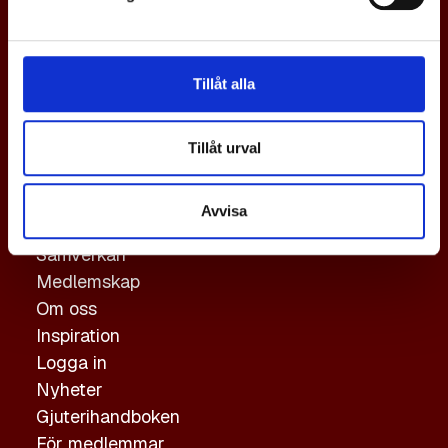
En svensk gjuteriindustri i världsklass,
med tillväxt och konkurrenskraft via
Tillåt alla
samverkan.
Genvägar
Tillåt urval
Gjutning
Avvisa
Hållbarhet
Samverkan
Medlemskap
Om oss
Inspiration
Logga in
Nyheter
Gjuterihandboken
För medlemmar