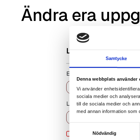
Ändra era uppg
Logga in
Samtycke
E-post
Denna webbplats använder 
Vi använder enhetsidentifierar
sociala medier och analysera 
Lösenord
till de sociala medier och a
med annan information som du 
Samtyckesval
Kom ihåg mig
Nödvändig