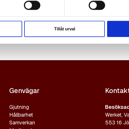
Tillåt urval
Genvägar
Kontak
Gjutning
Besöksad
Hållbarhet
Werket, Va
Samverkan
553 16 Jö