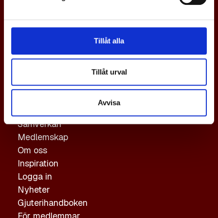
En svensk gjuteriindustri i världsklass,
med tillväxt och konkurrenskraft via
Tillåt alla
samverkan.
Genvägar
Tillåt urval
Gjutning
Avvisa
Hållbarhet
Samverkan
Medlemskap
Om oss
Inspiration
Logga in
Nyheter
Gjuterihandboken
För medlemmar