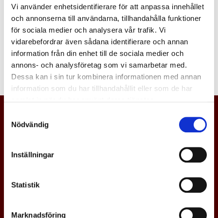
Vi använder enhetsidentifierare för att anpassa innehållet
Logga in
och annonserna till användarna, tillhandahålla funktioner
för sociala medier och analysera vår trafik. Vi
vidarebefordrar även sådana identifierare och annan
information från din enhet till de sociala medier och
annons- och analysföretag som vi samarbetar med.
Dessa kan i sin tur kombinera informationen med annan
information som du har tillhandahållit eller som de har
samlat in när du har använt deras tjänster.
Samtyckesval
Nödvändig
Inställningar
Statistik
Marknadsföring