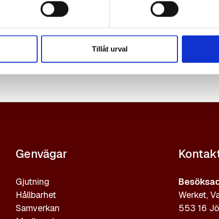
Tillåt urval
Genvägar
Kontak
Gjutning
Besöksad
Hållbarhet
Werket, Va
Samverkan
553 16 Jö