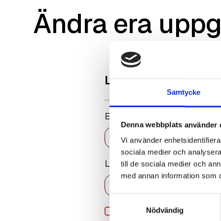
Ändra era uppg
Logga in
Samtycke
E-post
Denna webbplats använder 
Vi använder enhetsidentifierar
sociala medier och analysera 
Lösenord
till de sociala medier och a
med annan information som du 
Samtyckesval
Kom ihåg mig
Nödvändig