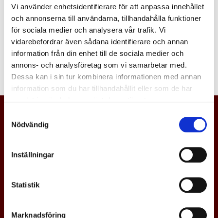
Vi använder enhetsidentifierare för att anpassa innehållet
Logga in
och annonserna till användarna, tillhandahålla funktioner
för sociala medier och analysera vår trafik. Vi
vidarebefordrar även sådana identifierare och annan
information från din enhet till de sociala medier och
annons- och analysföretag som vi samarbetar med.
Dessa kan i sin tur kombinera informationen med annan
information som du har tillhandahållit eller som de har
samlat in när du har använt deras tjänster.
Samtyckesval
Nödvändig
Inställningar
Statistik
Marknadsföring