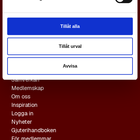
En svensk gjuteriindustri i världsklass,
med tillväxt och konkurrenskraft via
Tillåt alla
samverkan.
Genvägar
Tillåt urval
Gjutning
Avvisa
Hållbarhet
Samverkan
Medlemskap
Om oss
Inspiration
Logga in
Nyheter
Gjuterihandboken
För medlemmar