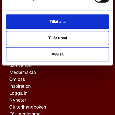
En svensk gjuteriindustri i världsklass,
med tillväxt och konkurrenskraft via
Tillåt alla
samverkan.
Genvägar
Tillåt urval
Gjutning
Avvisa
Hållbarhet
Samverkan
Medlemskap
Om oss
Inspiration
Logga in
Nyheter
Gjuterihandboken
För medlemmar