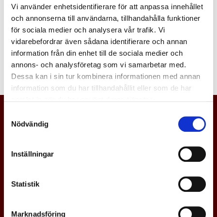
Vi använder enhetsidentifierare för att anpassa innehållet
Logga in
och annonserna till användarna, tillhandahålla funktioner
för sociala medier och analysera vår trafik. Vi
vidarebefordrar även sådana identifierare och annan
information från din enhet till de sociala medier och
annons- och analysföretag som vi samarbetar med.
Dessa kan i sin tur kombinera informationen med annan
information som du har tillhandahållit eller som de har
samlat in när du har använt deras tjänster.
Samtyckesval
Nödvändig
Inställningar
Statistik
Marknadsföring