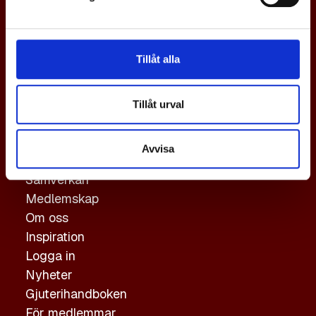
En svensk gjuteriindustri i världsklass,
med tillväxt och konkurrenskraft via
Tillåt alla
samverkan.
Genvägar
Tillåt urval
Gjutning
Avvisa
Hållbarhet
Samverkan
Medlemskap
Om oss
Inspiration
Logga in
Nyheter
Gjuterihandboken
För medlemmar