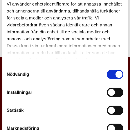
Vi använder enhetsidentifierare för att anpassa innehållet
Logga in
och annonserna till användarna, tillhandahålla funktioner
för sociala medier och analysera vår trafik. Vi
vidarebefordrar även sådana identifierare och annan
information från din enhet till de sociala medier och
annons- och analysföretag som vi samarbetar med.
Dessa kan i sin tur kombinera informationen med annan
information som du har tillhandahållit eller som de har
samlat in när du har använt deras tjänster.
Samtyckesval
Nödvändig
Inställningar
Statistik
Marknadsföring