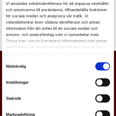
Vi använder enhetsidentifierare för att anpassa innehållet
Logga in
och annonserna till användarna, tillhandahålla funktioner
för sociala medier och analysera vår trafik. Vi
vidarebefordrar även sådana identifierare och annan
information från din enhet till de sociala medier och
annons- och analysföretag som vi samarbetar med.
Dessa kan i sin tur kombinera informationen med annan
information som du har tillhandahållit eller som de har
samlat in när du har använt deras tjänster.
Samtyckesval
Nödvändig
Inställningar
Statistik
Marknadsföring