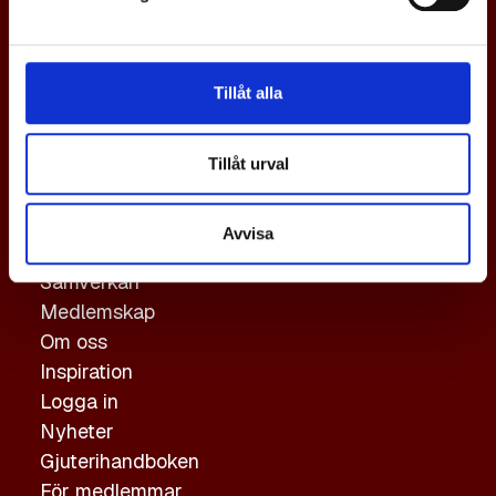
En svensk gjuteriindustri i världsklass,
med tillväxt och konkurrenskraft via
Tillåt alla
samverkan.
Genvägar
Tillåt urval
Gjutning
Avvisa
Hållbarhet
Samverkan
Medlemskap
Om oss
Inspiration
Logga in
Nyheter
Gjuterihandboken
För medlemmar