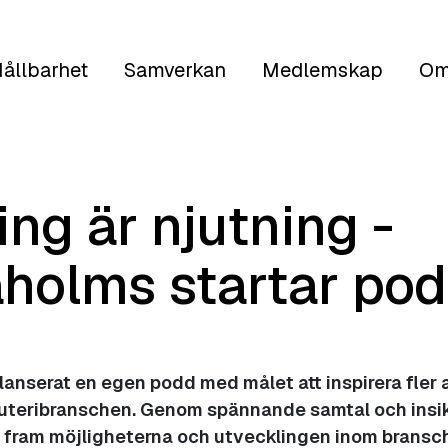
ållbarhet
Samverkan
Medlemskap
Om
ing är njutning -
holms startar pod
anserat en egen podd med målet att inspirera fler 
juteribranschen. Genom spännande samtal och insik
a fram möjligheterna och utvecklingen inom bransche