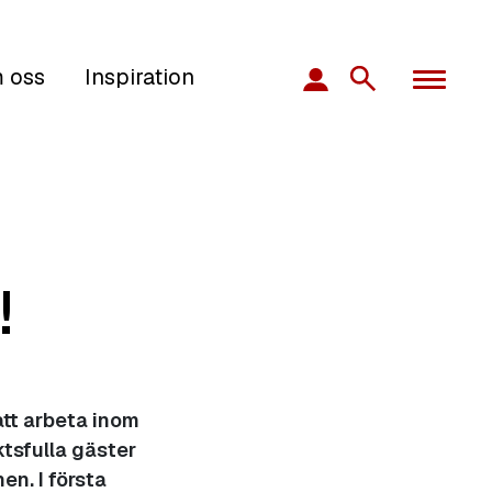
 oss
Inspiration
!
att arbeta inom
tsfulla gäster
n. I första