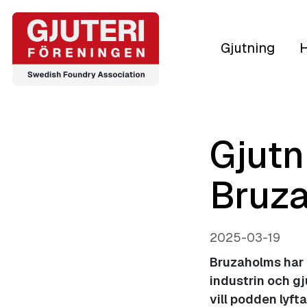
Gjutning
H
Gjutn
Bruza
2025-03-19
Bruzaholms har l
industrin och g
vill podden lyft