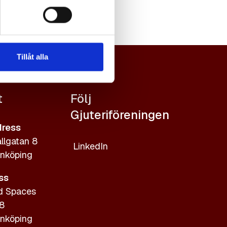
Tillåt alla
t
Följ
Gjuteriföreningen
ress
llgatan 8
LinkedIn
nköping
ss
d Spaces
 8
nköping