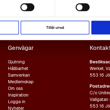
Tillåt urval
Genvägar
Kontak
Gjutning
Besöksad
Hållbarhet
Werket, Va
Samverkan
553 16 Jö
Medlemskap
Postadre
Om oss
C/o Unite
Inspiration
Vallgatan
Logga in
553 16 Jö
Nyheter