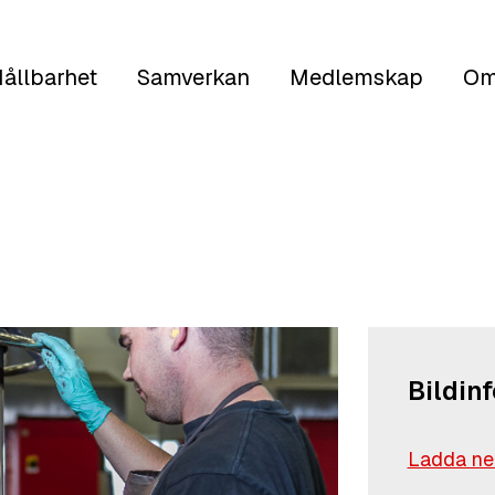
ållbarhet
Samverkan
Medlemskap
Om
Bildin
Ladda ned