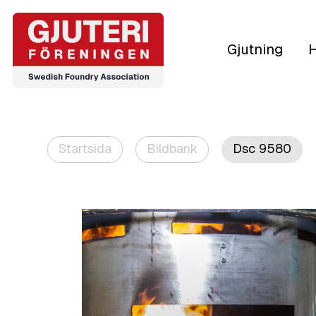
Gjutning
H
Startsida
Bildbank
Dsc 9580