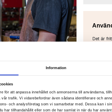
Använd
Det är fri
i Gjuterif
Om en bil
marknadsf
Information
Gjuteriför
Bilderna 
cookies
sed.
e för att anpassa innehållet och annonserna till användarna, tillh
Bilderna f
vår trafik. Vi vidarebefordrar även sådana identifierare och anna
vidare.
nnons- och analysföretag som vi samarbetar med. Dessa kan i sin
har tillhandahållit eller som de har samlat in när du har använt 