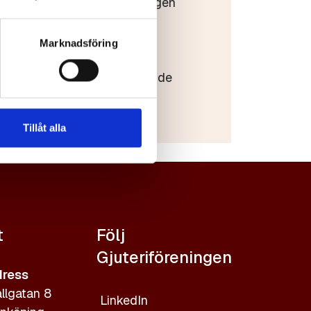
heterna tillhör Gjuteriföreningen
 fotograf.
a uppges, dvs.
Marknadsföring
ens/konstnärens namn samt
reningen alternativt det ägande
s namn.
Tillåt alla
t
Följ
Gjuteriföreningen
ress
llgatan 8
LinkedIn