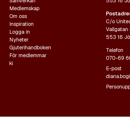
Samverkan
553 16 Jö
Medlemskap
Postadre
Om oss
C/o Unite
Inspiration
Vallgatan
Logga in
553 16 Jö
Nyheter
Gjuterihandboken
Telefon
För medlemmar
070-69 6
ki
E-post
diana.bog
Personupp