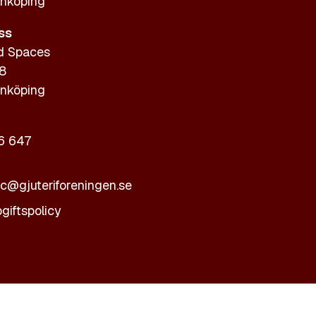
nköping
ss
d Spaces
 8
nköping
6 647
ic@gjuteriforeningen.se
giftspolicy