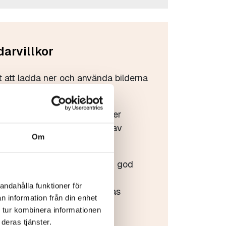
arvillkor
tt att ladda ner och använda bilderna
öreningens bildbank.
d ska användas i reklam- eller
öringssyfte krävs tillstånd av
Om
eningen.
får inte användas i strid med god
andahålla funktioner för
år inte förvanskas eller säljas
n information från din enhet
 tur kombinera informationen
deras tjänster.