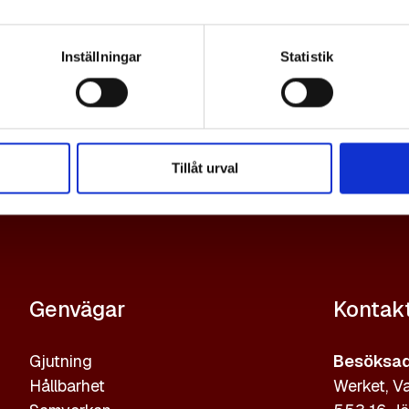
Bildrättig
respektive
Källan sk
Inställningar
Statistik
fotograf
Gjuterifö
företaget
Tillåt urval
Genvägar
Kontak
Gjutning
Besöksad
Hållbarhet
Werket, Va