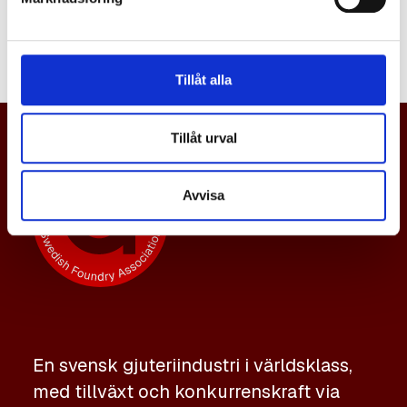
namn.
Tillåt alla
Tillåt urval
Avvisa
En svensk gjuteriindustri i världsklass,
med tillväxt och konkurrenskraft via