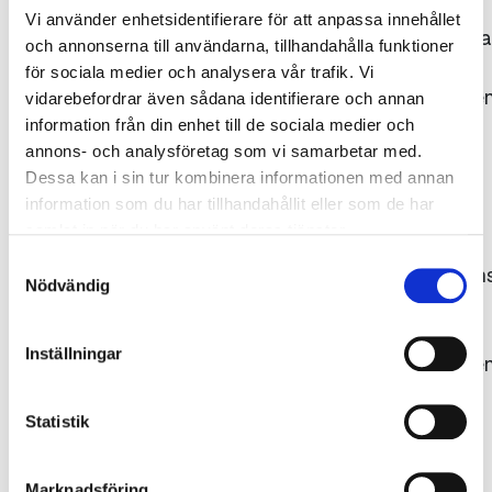
Vi använder enhetsidentifierare för att anpassa innehållet
Bildrättigheterna
och annonserna till användarna, tillhandahålla funktioner
tillhör
för sociala medier och analysera vår trafik. Vi
Gjuteriföreninge
vidarebefordrar även sådana identifierare och annan
respektive
information från din enhet till de sociala medier och
annons- och analysföretag som vi samarbetar med.
fotograf.
Dessa kan i sin tur kombinera informationen med annan
Källan ska
information som du har tillhandahållit eller som de har
uppges,
samlat in när du har använt deras tjänster.
dvs.
Samtyckesval
fotografens/kon
Nödvändig
namn
samt
Inställningar
Gjuteriföreninge
alternativt
det
Statistik
ägande
företagets
Marknadsföring