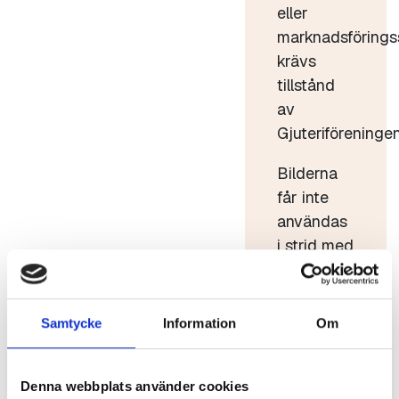
eller
marknadsförings
krävs
tillstånd
av
Gjuteriföreningen
Bilderna
får inte
användas
i strid med
god sed.
Bilderna
får inte
Samtycke
Information
Om
förvanskas
eller säljas
Denna webbplats använder cookies
vidare.