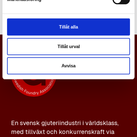
namn.
Tillåt alla
Tillåt urval
Avvisa
En svensk gjuteriindustri i världsklass,
med tillväxt och konkurrenskraft via