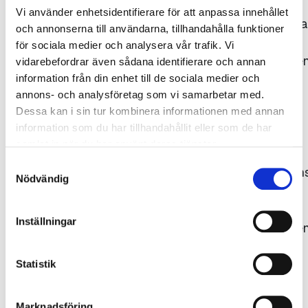
Vi använder enhetsidentifierare för att anpassa innehållet
Bildrättigheterna
och annonserna till användarna, tillhandahålla funktioner
tillhör
för sociala medier och analysera vår trafik. Vi
Gjuteriföreninge
vidarebefordrar även sådana identifierare och annan
respektive
information från din enhet till de sociala medier och
annons- och analysföretag som vi samarbetar med.
fotograf.
Dessa kan i sin tur kombinera informationen med annan
Källan ska
information som du har tillhandahållit eller som de har
uppges,
samlat in när du har använt deras tjänster.
dvs.
Samtyckesval
fotografens/kon
Nödvändig
namn
samt
Inställningar
Gjuteriföreninge
alternativt
det
Statistik
ägande
företagets
Marknadsföring