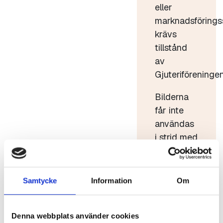
eller
marknadsförings
krävs
tillstånd
av
Gjuteriföreningen
Bilderna
får inte
användas
i strid med
god sed.
Bilderna
får inte
Samtycke
Information
Om
förvanskas
eller säljas
Denna webbplats använder cookies
vidare.