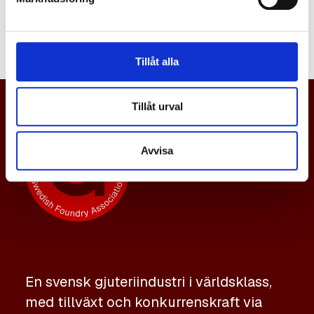
namn.
Tillåt alla
Tillåt urval
Avvisa
En svensk gjuteriindustri i världsklass,
med tillväxt och konkurrenskraft via