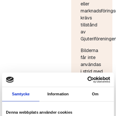
eller
marknadsförings
krävs
tillstånd
av
Gjuteriföreningen
Bilderna
får inte
användas
i strid med
god sed.
Bilderna
får inte
Samtycke
Information
Om
förvanskas
eller säljas
Denna webbplats använder cookies
vidare.