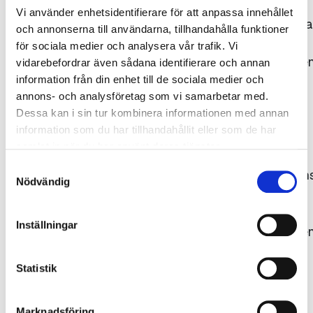
Vi använder enhetsidentifierare för att anpassa innehållet
Bildrättigheterna
och annonserna till användarna, tillhandahålla funktioner
tillhör
för sociala medier och analysera vår trafik. Vi
Gjuteriföreninge
vidarebefordrar även sådana identifierare och annan
respektive
information från din enhet till de sociala medier och
annons- och analysföretag som vi samarbetar med.
fotograf.
Dessa kan i sin tur kombinera informationen med annan
Källan ska
information som du har tillhandahållit eller som de har
uppges,
samlat in när du har använt deras tjänster.
dvs.
Samtyckesval
fotografens/kon
Nödvändig
namn
samt
Inställningar
Gjuteriföreninge
alternativt
det
Statistik
ägande
företagets
Marknadsföring