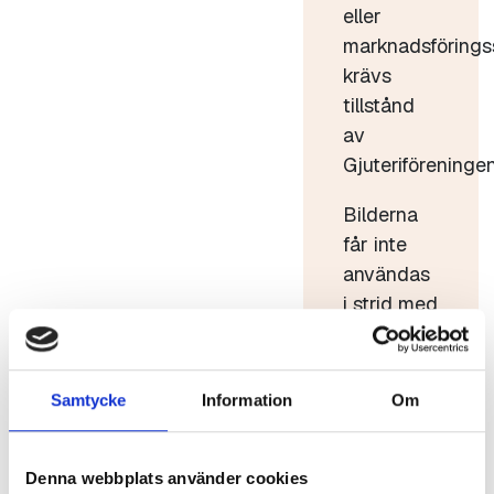
eller
marknadsförings
krävs
tillstånd
av
Gjuteriföreningen
Bilderna
får inte
användas
i strid med
god sed.
Bilderna
får inte
Samtycke
Information
Om
förvanskas
eller säljas
Denna webbplats använder cookies
vidare.