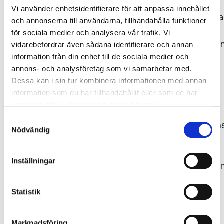
Vi använder enhetsidentifierare för att anpassa innehållet
Bildrättigheterna
och annonserna till användarna, tillhandahålla funktioner
tillhör
för sociala medier och analysera vår trafik. Vi
Gjuteriföreninge
vidarebefordrar även sådana identifierare och annan
respektive
information från din enhet till de sociala medier och
annons- och analysföretag som vi samarbetar med.
fotograf.
Dessa kan i sin tur kombinera informationen med annan
Källan ska
information som du har tillhandahållit eller som de har
uppges,
samlat in när du har använt deras tjänster.
dvs.
Samtyckesval
fotografens/kon
Nödvändig
namn
samt
Inställningar
Gjuteriföreninge
alternativt
det
Statistik
ägande
företagets
Marknadsföring