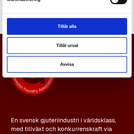
namn.
Tillåt alla
Tillåt urval
Avvisa
En svensk gjuteriindustri i världsklass,
med tillväxt och konkurrenskraft via