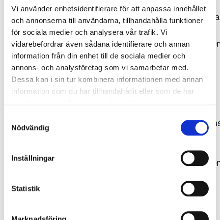
Vi använder enhetsidentifierare för att anpassa innehållet
Bildrättigheterna
och annonserna till användarna, tillhandahålla funktioner
tillhör
för sociala medier och analysera vår trafik. Vi
Gjuteriföreninge
vidarebefordrar även sådana identifierare och annan
respektive
information från din enhet till de sociala medier och
annons- och analysföretag som vi samarbetar med.
fotograf.
Dessa kan i sin tur kombinera informationen med annan
Källan ska
information som du har tillhandahållit eller som de har
uppges,
samlat in när du har använt deras tjänster.
dvs.
Samtyckesval
fotografens/kon
Nödvändig
namn
samt
Inställningar
Gjuteriföreninge
alternativt
det
Statistik
ägande
företagets
Marknadsföring