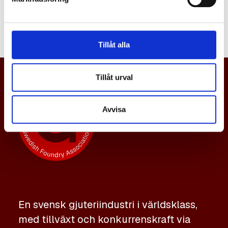
namn.
Tillåt alla
Tillåt urval
Avvisa
En svensk gjuteriindustri i världsklass,
med tillväxt och konkurrenskraft via