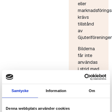
eller
marknadsförings
krävs
tillstånd
av
Gjuteriföreningen
Bilderna
får inte
användas
i strid med
god sed.
Bilderna
får inte
Samtycke
Information
Om
förvanskas
eller säljas
Denna webbplats använder cookies
vidare.