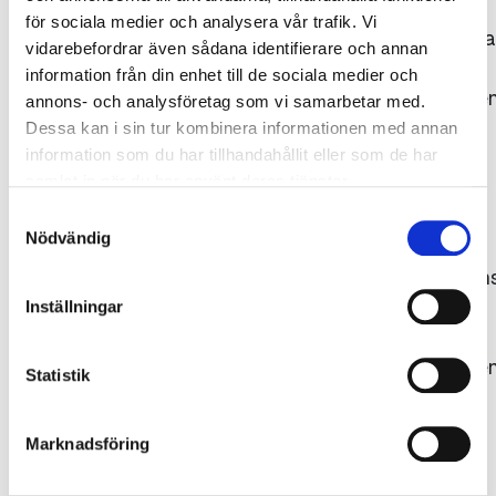
för sociala medier och analysera vår trafik. Vi
Bildrättigheterna
vidarebefordrar även sådana identifierare och annan
tillhör
information från din enhet till de sociala medier och
Gjuteriföreninge
annons- och analysföretag som vi samarbetar med.
respektive
Dessa kan i sin tur kombinera informationen med annan
fotograf.
information som du har tillhandahållit eller som de har
samlat in när du har använt deras tjänster.
Källan ska
uppges,
Samtyckesval
Nödvändig
dvs.
fotografens/kon
namn
Inställningar
samt
Gjuteriföreninge
Statistik
alternativt
det
Marknadsföring
ägande
företagets