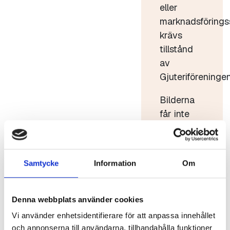
eller
marknadsförings
krävs
tillstånd
av
Gjuteriföreningen
Bilderna
får inte
användas
i strid med
god sed.
Samtycke
Information
Om
Bilderna
får inte
förvanskas
Denna webbplats använder cookies
eller säljas
Vi använder enhetsidentifierare för att anpassa innehållet
vidare.
och annonserna till användarna, tillhandahålla funktioner