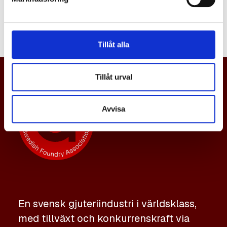
namn.
Tillåt alla
Tillåt urval
Avvisa
En svensk gjuteriindustri i världsklass,
med tillväxt och konkurrenskraft via