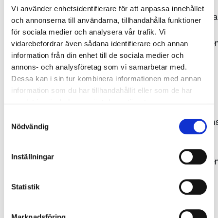
Vi använder enhetsidentifierare för att anpassa innehållet
Bildrättigheterna
och annonserna till användarna, tillhandahålla funktioner
tillhör
för sociala medier och analysera vår trafik. Vi
Gjuteriföreninge
vidarebefordrar även sådana identifierare och annan
respektive
information från din enhet till de sociala medier och
annons- och analysföretag som vi samarbetar med.
fotograf.
Dessa kan i sin tur kombinera informationen med annan
Källan ska
information som du har tillhandahållit eller som de har
uppges,
samlat in när du har använt deras tjänster.
dvs.
Samtyckesval
fotografens/kon
Nödvändig
namn
samt
Inställningar
Gjuteriföreninge
alternativt
det
Statistik
ägande
företagets
Marknadsföring