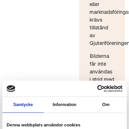
eller
marknadsförings
krävs
tillstånd
av
Gjuteriföreningen
Bilderna
får inte
användas
i strid med
god sed.
Bilderna
får inte
Samtycke
Information
Om
förvanskas
eller säljas
Denna webbplats använder cookies
vidare.