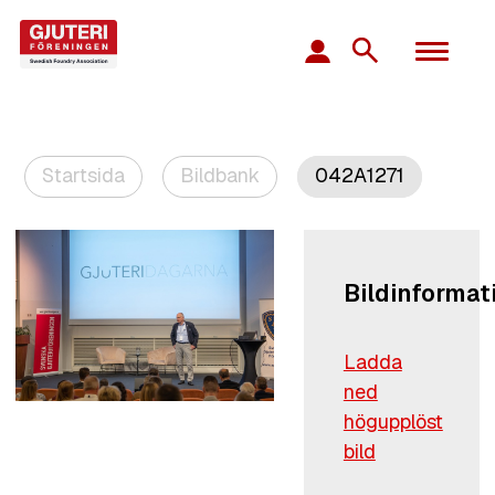
Startsida
Bildbank
042A1271
Bildinformat
Ladda
ned
högupplöst
bild