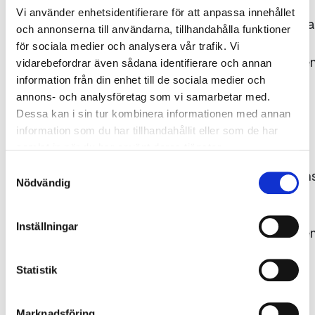
Vi använder enhetsidentifierare för att anpassa innehållet
Bildrättigheterna
och annonserna till användarna, tillhandahålla funktioner
tillhör
för sociala medier och analysera vår trafik. Vi
Gjuteriföreninge
vidarebefordrar även sådana identifierare och annan
respektive
information från din enhet till de sociala medier och
annons- och analysföretag som vi samarbetar med.
fotograf.
Dessa kan i sin tur kombinera informationen med annan
Källan ska
information som du har tillhandahållit eller som de har
uppges,
samlat in när du har använt deras tjänster.
dvs.
Samtyckesval
fotografens/kon
Nödvändig
namn
samt
Inställningar
Gjuteriföreninge
alternativt
det
Statistik
ägande
företagets
Marknadsföring