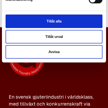
namn.
Tillåt alla
Tillåt urval
Avvisa
En svensk gjuteriindustri i världsklass,
med tillväxt och konkurrenskraft via