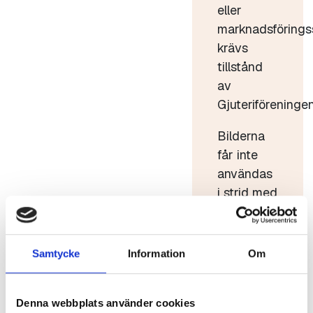
eller
marknadsförings
krävs
tillstånd
av
Gjuteriföreningen
Bilderna
får inte
användas
i strid med
god sed.
Bilderna
får inte
Samtycke
Information
Om
förvanskas
eller säljas
Denna webbplats använder cookies
vidare.