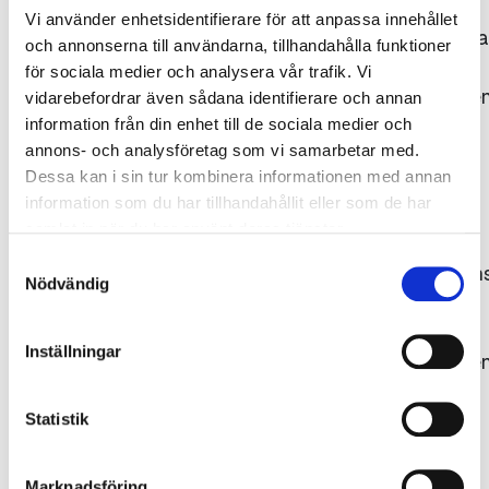
Vi använder enhetsidentifierare för att anpassa innehållet
Bildrättigheterna
och annonserna till användarna, tillhandahålla funktioner
tillhör
för sociala medier och analysera vår trafik. Vi
Gjuteriföreninge
vidarebefordrar även sådana identifierare och annan
respektive
information från din enhet till de sociala medier och
annons- och analysföretag som vi samarbetar med.
fotograf.
Dessa kan i sin tur kombinera informationen med annan
Källan ska
information som du har tillhandahållit eller som de har
uppges,
samlat in när du har använt deras tjänster.
dvs.
Samtyckesval
fotografens/kon
Nödvändig
namn
samt
Inställningar
Gjuteriföreninge
alternativt
det
Statistik
ägande
företagets
Marknadsföring