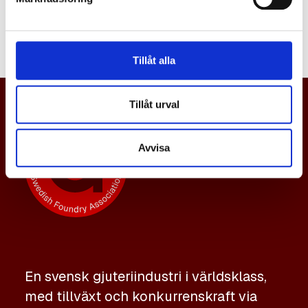
namn.
Tillåt alla
Tillåt urval
Avvisa
En svensk gjuteriindustri i världsklass,
med tillväxt och konkurrenskraft via