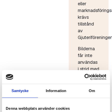
eller
marknadsförings
krävs
tillstånd
av
Gjuteriföreningen
Bilderna
får inte
användas
i strid med
god sed.
Bilderna
får inte
Samtycke
Information
Om
förvanskas
eller säljas
Denna webbplats använder cookies
vidare.