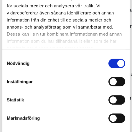
för sociala medier och analysera vår trafik. Vi
Bildrättigheterna
vidarebefordrar även sådana identifierare och annan
tillhör
information från din enhet till de sociala medier och
Gjuteriföreninge
annons- och analysföretag som vi samarbetar med.
respektive
Dessa kan i sin tur kombinera informationen med annan
fotograf.
information som du har tillhandahållit eller som de har
samlat in när du har använt deras tjänster.
Källan ska
uppges,
Samtyckesval
Nödvändig
dvs.
fotografens/kon
namn
Inställningar
samt
Gjuteriföreninge
Statistik
alternativt
det
Marknadsföring
ägande
företagets