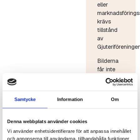
eller
marknadsförings
krävs
tillstånd
av
Gjuteriföreningen
Bilderna
får inte
användas
i strid med
god sed.
Samtycke
Information
Om
Bilderna
får inte
förvanskas
Denna webbplats använder cookies
eller säljas
Vi använder enhetsidentifierare för att anpassa innehållet
vidare.
och annonserna till användarna, tillhandahålla funktioner