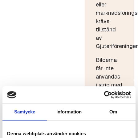
eller
marknadsförings
krävs
tillstånd
av
Gjuteriföreningen
Bilderna
får inte
användas
i strid med
god sed.
Bilderna
får inte
Samtycke
Information
Om
förvanskas
eller säljas
Denna webbplats använder cookies
vidare.