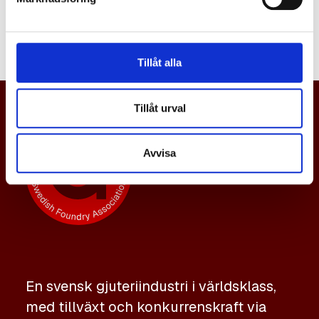
namn.
Tillåt alla
Tillåt urval
Avvisa
En svensk gjuteriindustri i världsklass,
med tillväxt och konkurrenskraft via