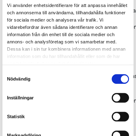
Vi använder enhetsidentifierare för att anpassa innehållet
Bildrättigheterna
och annonserna till användarna, tillhandahålla funktioner
tillhör
för sociala medier och analysera vår trafik. Vi
Gjuteriföreninge
vidarebefordrar även sådana identifierare och annan
respektive
information från din enhet till de sociala medier och
annons- och analysföretag som vi samarbetar med.
fotograf.
Dessa kan i sin tur kombinera informationen med annan
Källan ska
information som du har tillhandahållit eller som de har
uppges,
samlat in när du har använt deras tjänster.
dvs.
Samtyckesval
fotografens/kon
Nödvändig
namn
samt
Inställningar
Gjuteriföreninge
alternativt
det
Statistik
ägande
företagets
Marknadsföring