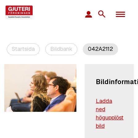
Startsida
Bildbank
042A2112
Bildinformat
Ladda
ned
högupplöst
bild