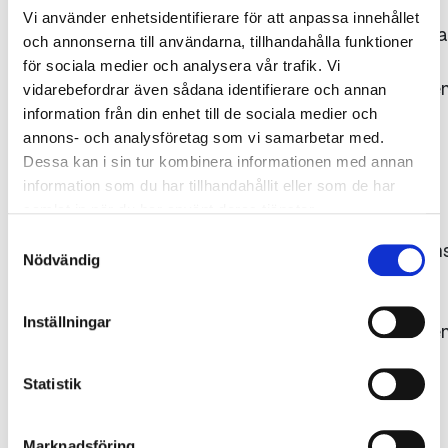
Vi använder enhetsidentifierare för att anpassa innehållet
Bildrättigheterna
och annonserna till användarna, tillhandahålla funktioner
tillhör
för sociala medier och analysera vår trafik. Vi
Gjuteriföreninge
vidarebefordrar även sådana identifierare och annan
respektive
information från din enhet till de sociala medier och
annons- och analysföretag som vi samarbetar med.
fotograf.
Dessa kan i sin tur kombinera informationen med annan
Källan ska
information som du har tillhandahållit eller som de har
uppges,
samlat in när du har använt deras tjänster.
dvs.
Samtyckesval
fotografens/kon
Nödvändig
namn
samt
Inställningar
Gjuteriföreninge
alternativt
det
Statistik
ägande
företagets
Marknadsföring