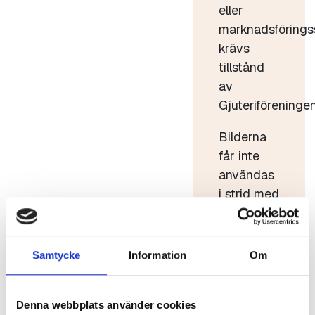
eller
marknadsförings
krävs
tillstånd
av
Gjuteriföreningen
Bilderna
får inte
användas
i strid med
god sed.
Bilderna
får inte
Samtycke
Information
Om
förvanskas
eller säljas
Denna webbplats använder cookies
vidare.