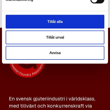
namn.
Tillåt alla
Tillåt urval
Avvisa
En svensk gjuteriindustri i världsklass,
med tillväxt och konkurrenskraft via