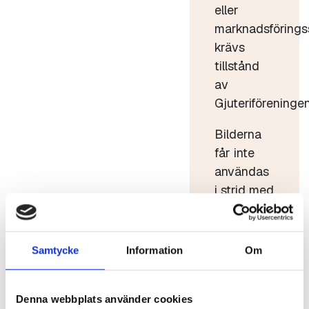
eller
marknadsförings
krävs
tillstånd
av
Gjuteriföreningen
Bilderna
får inte
användas
i strid med
god sed.
Bilderna
får inte
Samtycke
Information
Om
förvanskas
eller säljas
Denna webbplats använder cookies
vidare.