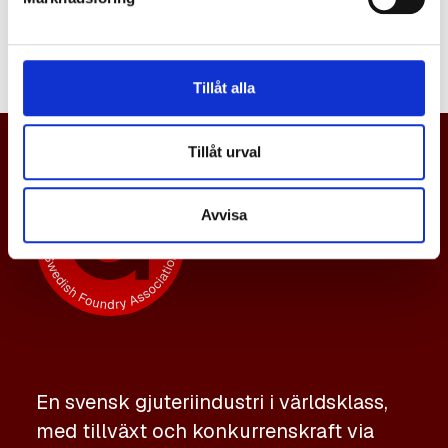
namn.
Tillåt alla
Tillåt urval
Avvisa
En svensk gjuteriindustri i världsklass,
med tillväxt och konkurrenskraft via