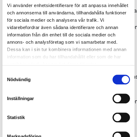
Vi använder enhetsidentifierare för att anpassa innehållet
Bildrättigheterna
och annonserna till användarna, tillhandahålla funktioner
tillhör
för sociala medier och analysera vår trafik. Vi
Gjuteriföreninge
vidarebefordrar även sådana identifierare och annan
respektive
information från din enhet till de sociala medier och
annons- och analysföretag som vi samarbetar med.
fotograf.
Dessa kan i sin tur kombinera informationen med annan
Källan ska
information som du har tillhandahållit eller som de har
uppges,
samlat in när du har använt deras tjänster.
dvs.
Samtyckesval
fotografens/kon
Nödvändig
namn
samt
Inställningar
Gjuteriföreninge
alternativt
det
Statistik
ägande
företagets
Marknadsföring