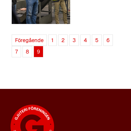
Föregående
1
2
3
4
5
6
7
8
9